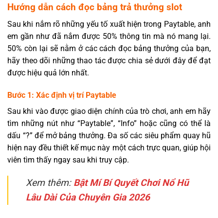
Hướng dẫn cách đọc bảng trả thưởng slot
Sau khi nắm rõ những yếu tố xuất hiện trong Paytable, anh
em gần như đã nắm được 50% thông tin mà nó mang lại.
50% còn lại sẽ nằm ở các cách đọc bảng thưởng của bạn,
hãy theo dõi những thao tác được chia sẻ dưới đây để đạt
được hiệu quả lớn nhất.
Bước 1: Xác định vị trí Paytable
Sau khi vào được giao diện chính của trò chơi, anh em hãy
tìm những nút như “Paytable”, “Info” hoặc cũng có thể là
dấu “?” để mở bảng thưởng. Đa số các siêu phẩm quay hũ
hiện nay đều thiết kế mục này một cách trực quan, giúp hội
viên tìm thấy ngay sau khi truy cập.
Xem thêm:
Bật Mí Bí Quyết Chơi Nổ Hũ
Lâu Dài Của Chuyên Gia 2026