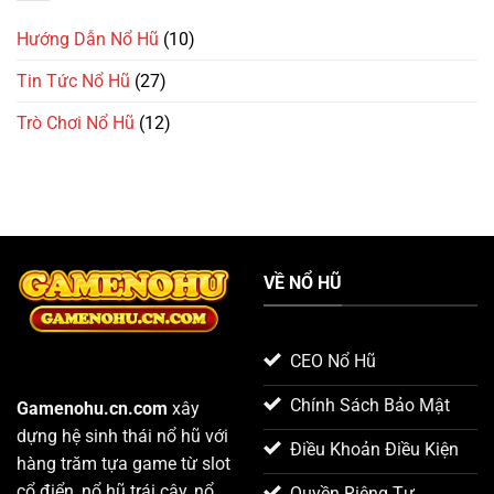
|
Kịch
3
Tính
Hướng Dẫn Nổ Hũ
(10)
Khung
2026
Giờ
Tin Tức Nổ Hũ
(27)
Săn
Thưởng
Hot
Trò Chơi Nổ Hũ
(12)
Tại
Cổng
Game
VỀ NỔ HŨ
CEO Nổ Hũ
Chính Sách Bảo Mật
Gamenohu.cn.com
xây
dựng hệ sinh thái nổ hũ với
Điều Khoản Điều Kiện
hàng trăm tựa game từ slot
cổ điển, nổ hũ trái cây, nổ
Quyền Riêng Tư