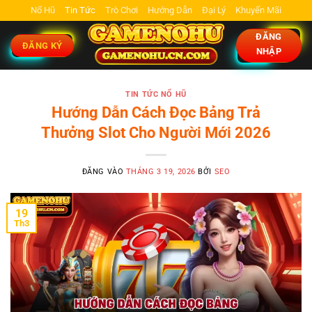
Bỏ
Nổ Hũ
Tin Tức
Trò Chơi
Hướng Dẫn
Đại Lý
Khuyến Mãi
qua
ĐĂNG
nội
ĐĂNG KÝ
NHẬP
dung
TIN TỨC NỔ HŨ
Hướng Dẫn Cách Đọc Bảng Trả
Thưởng Slot Cho Người Mới 2026
ĐĂNG VÀO
THÁNG 3 19, 2026
BỞI
SEO
19
Th3