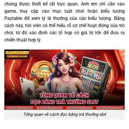
chúng được thiết kế rất trực quan. Anh em chỉ cần vào
game, truy cập vào mục luật chơi hoặc biểu tượng
Paytable để xem tỷ lệ thưởng của các biểu tượng. Bằng
cách này, hội viên có thể hiểu rõ cơ chế hoạt động của trò
chơi, từ đó xác định các tổ hợp có giá trị lớn để đưa ra
chiến thuật hợp lý.
Tổng quan về cách đọc bảng trả thưởng slot