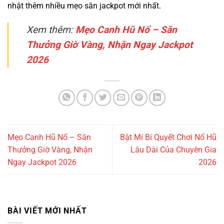
nhật thêm nhiều mẹo săn jackpot mới nhất.
Xem thêm:
Mẹo Canh Hũ Nổ – Săn
Thưởng Giờ Vàng, Nhận Ngay Jackpot
2026
Mẹo Canh Hũ Nổ – Săn
Bật Mí Bí Quyết Chơi Nổ Hũ
Thưởng Giờ Vàng, Nhận
Lâu Dài Của Chuyên Gia
Ngay Jackpot 2026
2026
BÀI VIẾT MỚI NHẤT