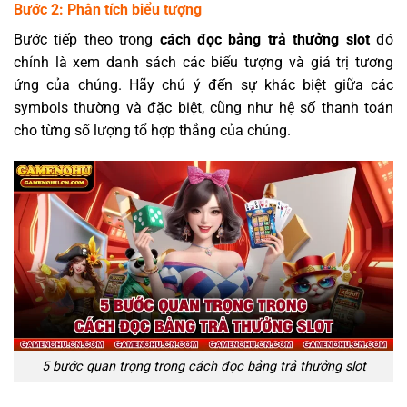
Bước 2: Phân tích biểu tượng
Bước tiếp theo trong
cách đọc bảng trả thưởng slot
đó
chính là xem danh sách các biểu tượng và giá trị tương
ứng của chúng. Hãy chú ý đến sự khác biệt giữa các
symbols thường và đặc biệt, cũng như hệ số thanh toán
cho từng số lượng tổ hợp thắng của chúng.
5 bước quan trọng trong cách đọc bảng trả thưởng slot