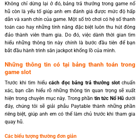
Không chỉ dừng lại ở đó, bảng trả thưởng trong game nổ
hũ còn là yếu tố giúp anh em đánh giá được mức độ hấp
dẫn và xanh chín của game. Một số trò chơi có hệ số thanh
toán cao hay những tính năng đặc biệt luôn thu hút đông
đảo thành viên tham gia. Do đó, việc dành thời gian tìm
hiểu những thông tin này chính là bước đầu tiên để bạn
bắt đầu hành trình săn jackpot khổng lồ của mình.
Những thông tin có tại bảng thanh toán trong
game slot
Trước khi tìm hiểu
cách đọc bảng trả thưởng slot
chuẩn
xác, bạn cần hiểu rõ những thông tin quan trọng sẽ xuất
hiện trong chuyên mục này. Trong phần
tin tức Nổ Hũ
dưới
đây, chúng tôi sẽ giải phẫu Paytable thành những phần
riêng biệt, giúp anh em có thể làm chủ trước khi tham gia
quay hũ.
Các biểu tượng thường đơn giản