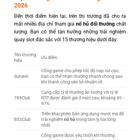
2026
Đến thời điểm hiện tại, trên thị trường đã cho ra
mắt nhiều địa chỉ tham gia
nổ hũ đổi thưởng
chất
lượng. Bạn có thể tận hưởng những trải nghiệm
quay slot đặc sắc với 15 thương hiệu dưới đây:
Tên thương
Ưu điểm
hiệu
Cổng game cho phép tốc độ nạp rút cao,
Sunwin
bạn có thể nhận thưởng nhanh chóng sau
khi thành công săn lợi nhuận về.
Cung cấp tỷ lệ thưởng ấn tượng với tỷ lệ
789Club
RTP được đánh giá ở mức cao, khoảng 95 –
97%.
Triển khai phiên bản ứng dụng mượt mà để
B52Club
trải nghiệm
nổ hũ
trong tâm lý hài lòng
nhất.
Cổng game được yêu thích khi thường