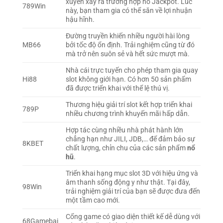
xuyên xảy ra trường hợp nổ Jackpot. Lúc
789Win
này, bạn tham gia có thể săn về lợi nhuận
hậu hĩnh.
Đường truyền khiến nhiều người hài lòng
MB66
bởi tốc độ ổn định. Trải nghiệm cũng từ đó
mà trở nên suôn sẻ và hết sức mượt mà.
Nhà cái trực tuyến cho phép tham gia quay
Hi88
slot không giới hạn. Có hơn 50 sản phẩm
đã được triển khai với thể lệ thú vị.
Thương hiệu giải trí slot kết hợp triển khai
789P
nhiều chương trình khuyến mãi hấp dẫn.
Hợp tác cùng nhiều nhà phát hành lớn
chẳng hạn như JILI, JDB,… để đảm bảo sự
8KBET
chất lượng, chỉn chu của các sản phẩm
nổ
hũ
.
Triển khai hạng mục slot 3D với hiệu ứng và
âm thanh sống động y như thật. Tại đây,
98Win
trải nghiệm giải trí của bạn sẽ được đưa đến
một tầm cao mới.
Cổng game có giao diện thiết kế dễ dùng với
68Gamebai