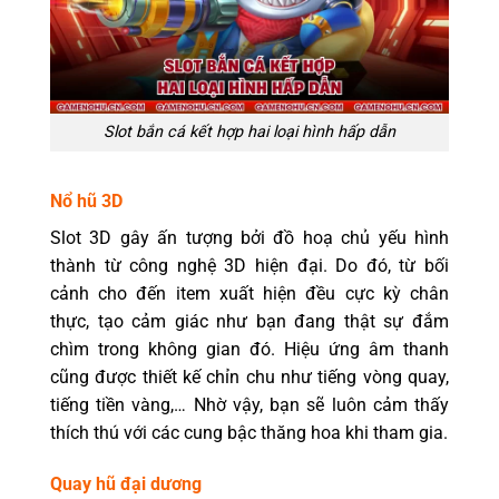
Slot bắn cá kết hợp hai loại hình hấp dẫn
Nổ hũ 3D
Slot 3D gây ấn tượng bởi đồ hoạ chủ yếu hình
thành từ công nghệ 3D hiện đại. Do đó, từ bối
cảnh cho đến item xuất hiện đều cực kỳ chân
thực, tạo cảm giác như bạn đang thật sự đắm
chìm trong không gian đó. Hiệu ứng âm thanh
cũng được thiết kế chỉn chu như tiếng vòng quay,
tiếng tiền vàng,… Nhờ vậy, bạn sẽ luôn cảm thấy
thích thú với các cung bậc thăng hoa khi tham gia.
Quay hũ đại dương