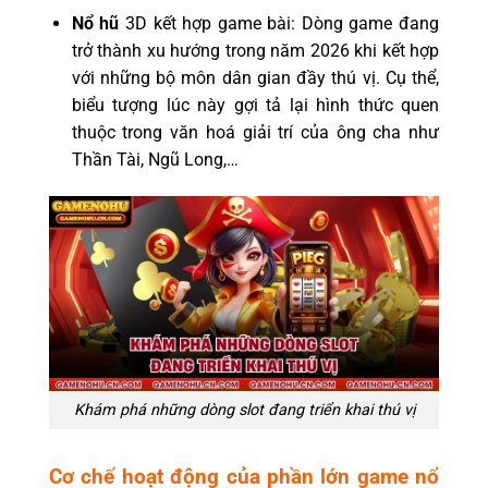
Nổ hũ
3D kết hợp game bài: Dòng game đang
trở thành xu hướng trong năm 2026 khi kết hợp
với những bộ môn dân gian đầy thú vị. Cụ thể,
biểu tượng lúc này gợi tả lại hình thức quen
thuộc trong văn hoá giải trí của ông cha như
Thần Tài, Ngũ Long,…
Khám phá những dòng slot đang triển khai thú vị
Cơ chế hoạt động của phần lớn game nổ