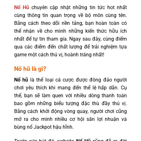
Nổ Hũ
chuyên cập nhật những tin tức hot nhất
cùng thông tin quan trọng về bộ môn cùng tên.
Bằng cách theo dõi nền tảng, bạn hoàn toàn có
thể nhận về cho mình những kiến thức hữu ích
nhất để tự tin tham gia. Ngay sau đây, cùng điểm
qua các điểm đến chất lượng để trải nghiệm tựa
game một cách thú vị, hoành tráng nhất!
Nổ hũ là gì?
Nổ hũ
là thể loại cá cược được đông đảo người
chơi yêu thích khi mang đến thể lệ hấp dẫn. Cụ
thể, bạn sẽ làm quen với nhiều dòng thanh toán
bao gồm những biểu tượng đặc thù đầy thú vị.
Bằng cách khởi động vòng quay, người chơi cũng
mở ra cho mình nhiều cơ hội săn lợi nhuận và
bùng nổ Jackpot hậu hĩnh.