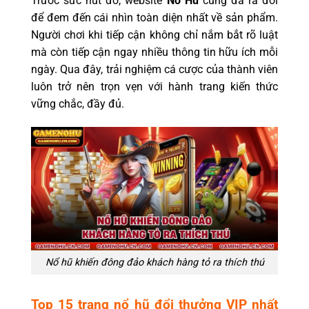
Trước sức hút đó, website
Nổ Hũ
cũng đã ra đời
để đem đến cái nhìn toàn diện nhất về sản phẩm.
Người chơi khi tiếp cận không chỉ nắm bắt rõ luật
mà còn tiếp cận ngay nhiều thông tin hữu ích mỗi
ngày. Qua đây, trải nghiệm cá cược của thành viên
luôn trở nên trọn vẹn với hành trang kiến thức
vững chắc, đầy đủ.
Nổ hũ khiến đông đảo khách hàng tỏ ra thích thú
Top 15 trang nổ hũ đổi thưởng VIP nhất