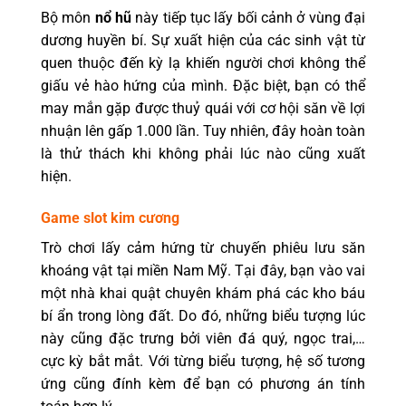
Bộ môn
nổ hũ
này tiếp tục lấy bối cảnh ở vùng đại
dương huyền bí. Sự xuất hiện của các sinh vật từ
quen thuộc đến kỳ lạ khiến người chơi không thể
giấu vẻ hào hứng của mình. Đặc biệt, bạn có thể
may mắn gặp được thuỷ quái với cơ hội săn về lợi
nhuận lên gấp 1.000 lần. Tuy nhiên, đây hoàn toàn
là thử thách khi không phải lúc nào cũng xuất
hiện.
Game slot kim cương
Trò chơi lấy cảm hứng từ chuyến phiêu lưu săn
khoáng vật tại miền Nam Mỹ. Tại đây, bạn vào vai
một nhà khai quật chuyên khám phá các kho báu
bí ẩn trong lòng đất. Do đó, những biểu tượng lúc
này cũng đặc trưng bởi viên đá quý, ngọc trai,…
cực kỳ bắt mắt. Với từng biểu tượng, hệ số tương
ứng cũng đính kèm để bạn có phương án tính