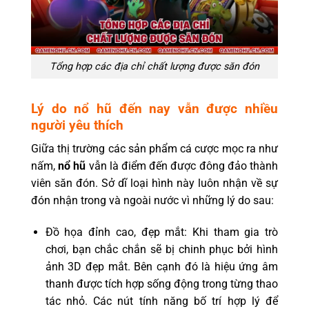
Tổng hợp các địa chỉ chất lượng được săn đón
Lý do nổ hũ đến nay vẫn được nhiều
người yêu thích
Giữa thị trường các sản phẩm cá cược mọc ra như
nấm,
nổ hũ
vẫn là điểm đến được đông đảo thành
viên săn đón. Sở dĩ loại hình này luôn nhận về sự
đón nhận trong và ngoài nước vì những lý do sau:
Đồ họa đỉnh cao, đẹp mắt: Khi tham gia trò
chơi, bạn chắc chắn sẽ bị chinh phục bởi hình
ảnh 3D đẹp mắt. Bên cạnh đó là hiệu ứng âm
thanh được tích hợp sống động trong từng thao
tác nhỏ. Các nút tính năng bố trí hợp lý để