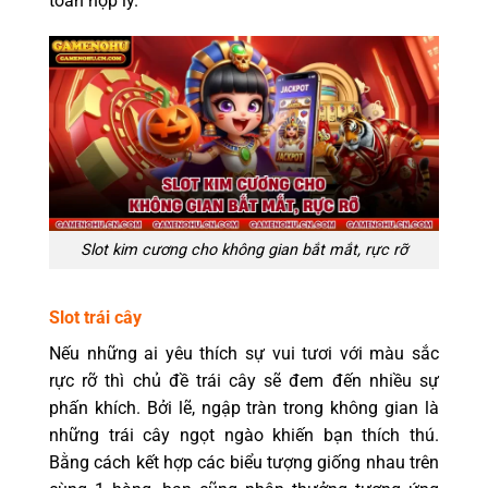
toán hợp lý.
Slot kim cương cho không gian bắt mắt, rực rỡ
Slot trái cây
Nếu những ai yêu thích sự vui tươi với màu sắc
rực rỡ thì chủ đề trái cây sẽ đem đến nhiều sự
phấn khích. Bởi lẽ, ngập tràn trong không gian là
những trái cây ngọt ngào khiến bạn thích thú.
Bằng cách kết hợp các biểu tượng giống nhau trên