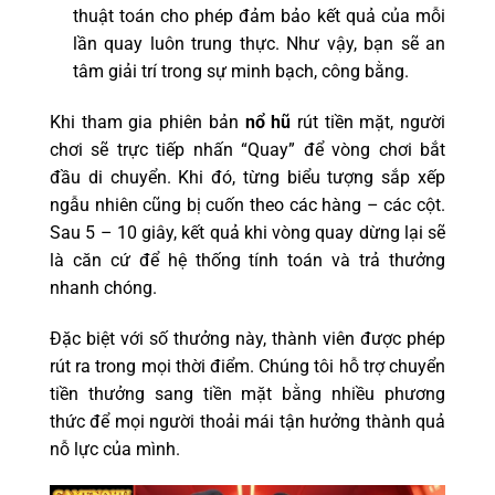
thuật toán cho phép đảm bảo kết quả của mỗi
lần quay luôn trung thực. Như vậy, bạn sẽ an
tâm giải trí trong sự minh bạch, công bằng.
Khi tham gia phiên bản
nổ hũ
rút tiền mặt, người
chơi sẽ trực tiếp nhấn “Quay” để vòng chơi bắt
đầu di chuyển. Khi đó, từng biểu tượng sắp xếp
ngẫu nhiên cũng bị cuốn theo các hàng – các cột.
Sau 5 – 10 giây, kết quả khi vòng quay dừng lại sẽ
là căn cứ để hệ thống tính toán và trả thưởng
nhanh chóng.
Đặc biệt với số thưởng này, thành viên được phép
rút ra trong mọi thời điểm. Chúng tôi hỗ trợ chuyển
tiền thưởng sang tiền mặt bằng nhiều phương
thức để mọi người thoải mái tận hưởng thành quả
nỗ lực của mình.