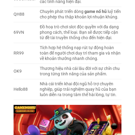
các tính năng hiện đại.
Chuyên phát triển dòng
game
nổ hũ
luỹ tiến
QH88
cho phép thu thập khoản lợi nhuận khủng.
Đồ hoạ trò chơi slot độc quyền với đa dạng
69VN
phong cách, thể loại. Bạn sẽ được tiếp cận
từ đề tài truyền thống cho đến hiện đại.
Tích hợp hệ thống nạp rút tự động hoàn
RR99
toàn để người chơi duy trì tham gia và nhận
về khoản thưởng nhanh chóng.
Thương hiệu nhà cái lâu đời với sự chỉn chu
OK9
trong từng tính năng của sản phẩm.
Nhà cái triển khai đội ngũ hỗ trợ chuyên
Hello88
nghiệp, giúp trải nghiệm quay hũ của bạn
luôn diễn ra trong tâm thế hài lòng, tự tin.