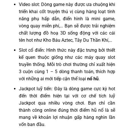
Video slot: Dòng game này được ưa chuộng khi
triển khai cốt truyện thú vị cùng hàng loạt tính
năng phụ hấp dẫn, điển hình là mini game,
vòng quay miễn phí,… Bạn sẽ được trải nghiệm
chất lượng đồ hoạ 3D sống động với các cái
tên hot như Kho Báu Aztec, Tây Du Thần Khí,…
Slot cổ điển: Hình thức này đặc trưng bởi thiết
kế quen thuộc giống như các máy quay slot
truyền thống. Mỗi trò chơi thường chỉ xuất hiện
3 cuộn cùng 1 – 5 dòng thanh toán, thích hợp
với những ai mới tiếp cận thể loại
nổ hũ
.
Jackpot luỹ tiến: Đây là dòng game cực kỳ hot
đến thời điểm hiện tại với cơ chế tích luỹ
Jackpot qua nhiều vòng chơi. Bạn chỉ cần
thành công online đúng thời điểm hũ nổ là sẽ
mang về khoản lợi nhuận gấp hàng nghìn lần
vốn ban đầu.